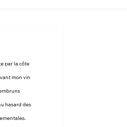
uvant mon vin 
x embruns 
au hasard des 
tementales. 