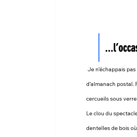
...l’occa
 Je n’échappais pas bien entendu au florilège de reliques de je ne sais combien de Saints 
d’almanach postal. P
cercueils sous verre
Le clou du spectacle
dentelles de bois où