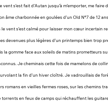
le vent s’est fait d’Autan jusqu’à m’emporter, me faire 
on âme charbonnée en goulées d’un Old N°7 de 12 ans
 le vent s’est calmé pour laisser mon cœur incertain r
ises devenues plus légères d’un printemps bien trop pr
mis la gomme face aux soleils de matins prometteurs su
nconnus. Je cheminais cette fois de mamelons de collin
urvolant la fin d’un hiver cloîtré. Je vadrouillais de fo
s romans en vieilles fermes roses, sur les chemins tr
e torrents en feux de camps qui réchauffent les guitare