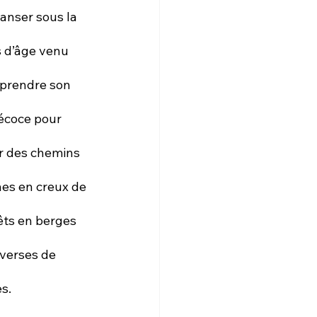
danser sous la 
 d’âge venu 
eprendre son 
écoce pour 
r des chemins 
es en creux de 
rêts en berges 
averses de 
s.