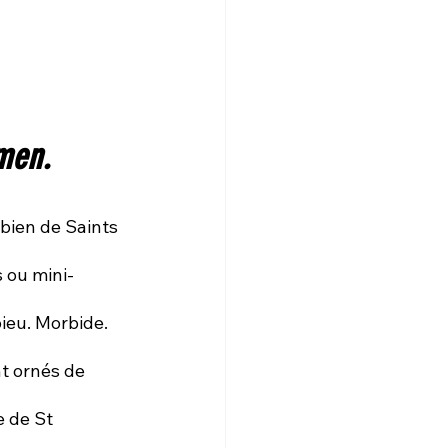
men. 
s ou mini-
ieu. Morbide. 
t ornés de 
 de St 