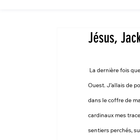
Jésus, Jac
 La dernière fois que j’ai quitté la ville, ce fut pour une traversée de la France par la côte 
Ouest. J’allais de p
dans le coffre de ma
cardinaux mes traces
sentiers perchés, su