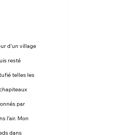
ur d’un village 
is resté 
ufié telles les 
 chapiteaux 
çonnés par 
 l’air. Mon 
ieds dans 